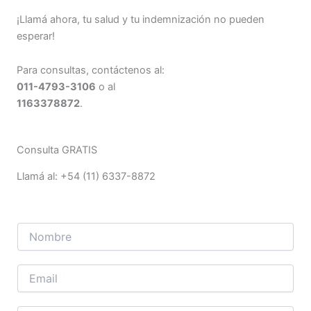
¡Llamá ahora, tu salud y tu indemnización no pueden
esperar!
Para consultas, contáctenos al:
011-4793-3106
o al
1163378872
.
Consulta GRATIS
Llamá al: +54 (11) 6337-8872
N
o
m
b
E
r
m
e
a