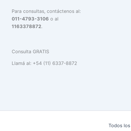
Para consultas, contáctenos al:
011-4793-3106
o al
1163378872
.
Consulta GRATIS
Llamá al: +54 (11) 6337-8872
Más de 20 años de experiencia, y una vasta
altamente capacitados, para p
Todos los