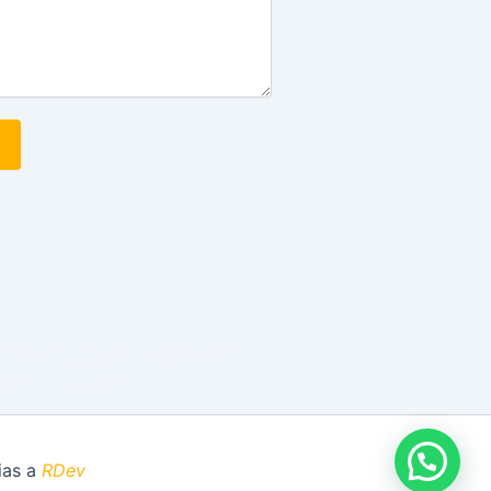
muestran que nos encontramos
ían su defensa.
ias a
RDev